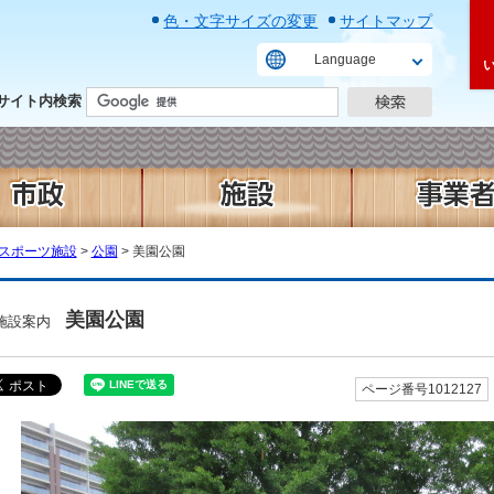
色・文字サイズの変更
サイトマップ
Language
サイト内検索
スポーツ施設
>
公園
> 美園公園
美園公園
施設案内
ページ番号1012127