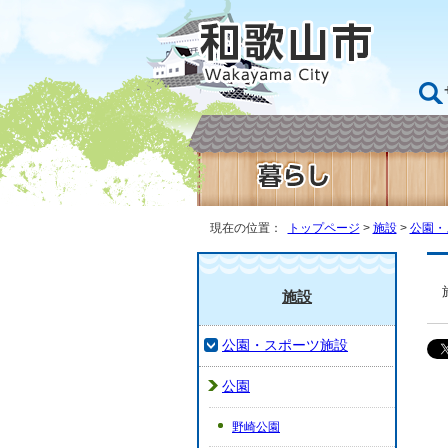
現在の位置：
トップページ
>
施設
>
公園・
施設
公園・スポーツ施設
公園
野崎公園