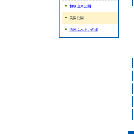
和歌山東公園
美園公園
西庄ふれあいの郷