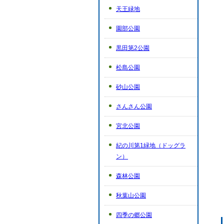
天王緑地
園部公園
黒田第2公園
松島公園
砂山公園
さんさん公園
宮北公園
紀の川第1緑地（ドッグラ
ン）
森林公園
秋葉山公園
四季の郷公園