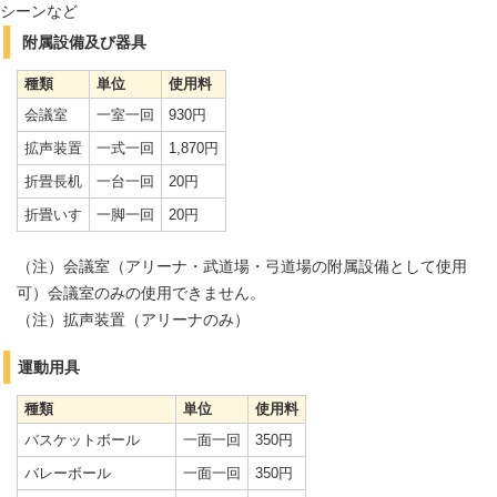
シーンなど
附属設備及び器具
種類
単位
使用料
会議室
一室一回
930円
拡声装置
一式一回
1,870円
折畳長机
一台一回
20円
折畳いす
一脚一回
20円
（注）会議室（アリーナ・武道場・弓道場の附属設備として使用
可）会議室のみの使用できません。
（注）拡声装置（アリーナのみ）
運動用具
種類
単位
使用料
バスケットボール
一面一回
350円
バレーボール
一面一回
350円