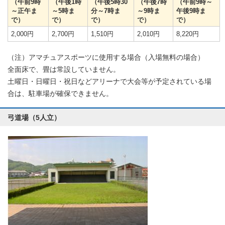
（午前9時
（午後1時
（午後5時30
（午後7時
（午前9時～
～正午ま
～5時ま
分～7時ま
～9時ま
午後9時ま
で）
で）
で）
で）
で）
2,000円
2,700円
1,510円
2,010円
8,220円
（注）アマチュアスポーツに使用する場合（入場無料の場合）
全面床で、畳は常設していません。
土曜日・日曜日・祝日などアリーナで大会等が予定されている場
合は、駐車場が確保できません。
弓道場（5人立）