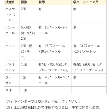
技種目
面数
般用
学生・ジュニア用
バスケ
2面
有
無
ットボ
ール
バレー
6人制3
有 18メートル×9メ
無
ボール
面・9人制
ートル
2面
テニス
2面（硬
有 23.77メートル
有 23.77メートル
式・軟
×10.97メートル
×10.97メートル
式）
バドミ
10面
有4面（残り6面はダ
有4面（残り6面はダ
ントン
ブルスコーナーのみ）
ブルスコーナーのみ）
フット
1面
有 20メートル×40メ
無
サル
ートル
卓球
16面
（注）ラインテープは使用者が用意してください。
（注）上記競技種目以外で使用する場合は、事前に問合せ必要。