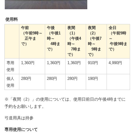
使用料
午前
午後
夜間
夜間
全日
（午前9時
～
（午後1
（1）
（2）
（午前9時
正午ま
時
～
（午後4
（午後7
～
で
）
4時ま
時
～
時
～
午後9時ま
で）
7時ま
9時ま
で）
で）
で）
専用
1,360円
1,360円
1,360円
910円
4,990円
使用
個人
280円
280円
280円
190円
使用
※「夜間（2）」の使用については、使用日前日の午後4時までに
予約をお願いします。
弓道用具は持参
専用使用について