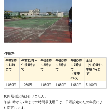
使用料
午前9時
午前11時～
午後1時
午後3時
午後5時
全日
～11時
午後1時ま
～3時ま
～5時ま
～7時ま
（午前9時～
まで
で
で
で
で
午後7時ま
（夏季
で）
のみ）
1,080円
1,080円
1,080円
1,080円
1,080円
5,400円
夜間照明設備は有りません。
午後5時から7時までの時間帯使用日は、日没設定のため年度によ
り変更します。