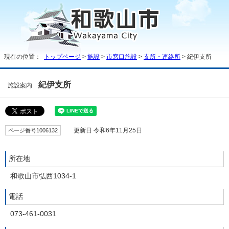
現在の位置：
トップページ
>
施設
>
市窓口施設
>
支所・連絡所
> 紀伊支所
紀伊支所
施設案内
ページ番号1006132
更新日 令和6年11月25日
所在地
和歌山市弘西1034-1
電話
073-461-0031