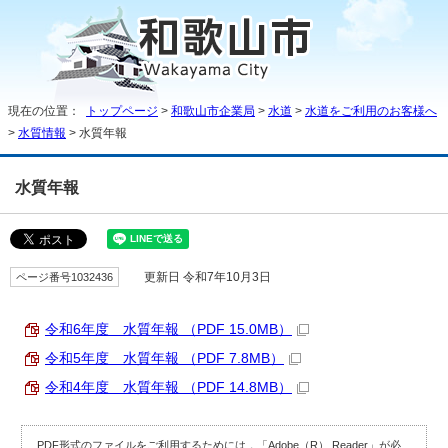
現在の位置：
トップページ
>
和歌山市企業局
>
水道
>
水道をご利用のお客様へ
>
水質情報
> 水質年報
水質年報
ページ番号1032436
更新日 令和7年10月3日
令和6年度 水質年報 （PDF 15.0MB）
令和5年度 水質年報 （PDF 7.8MB）
令和4年度 水質年報 （PDF 14.8MB）
PDF形式のファイルをご利用するためには，「Adobe（R） Reader」が必