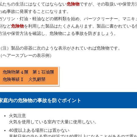
私たちの生活にはなくてはならない
危険物
ですが、その取扱いや保管方
わぬ事故に発展することになります。
ガソリン・灯油・軽油などの燃料類を始め、パーツクリーナー、マニキ
剤など
危険物
を利用した製品はたくさんあります。製品に書かれている
方法や保管方法を確認し、危険物による事故を防ぎましょう。
（注）製品の容器に次のような表示がされていれば危険物です。
（ヘアースプレーの表示例）
家庭内の危険物の事故を防ぐポイント
火気注意
火気を使用している室内で大量に使用しない。
40度以上ある場所には置かない
直射日光の当たる窓の付近では40度以上になることがあるので置