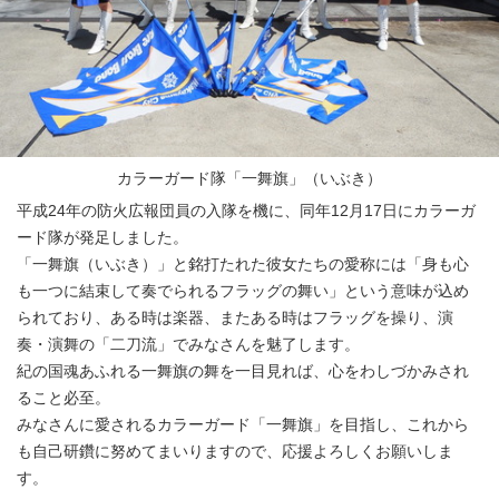
カラーガード隊「一舞旗」（いぶき）
平成24年の防火広報団員の入隊を機に、同年12月17日にカラーガ
ード隊が発足しました。
「一舞旗（いぶき）」と銘打たれた彼女たちの愛称には「身も心
も一つに結束して奏でられるフラッグの舞い」という意味が込め
られており、ある時は楽器、またある時はフラッグを操り、演
奏・演舞の「二刀流」でみなさんを魅了します。
紀の国魂あふれる一舞旗の舞を一目見れば、心をわしづかみされ
ること必至。
みなさんに愛されるカラーガード「一舞旗」を目指し、これから
も自己研鑽に努めてまいりますので、応援よろしくお願いしま
す。