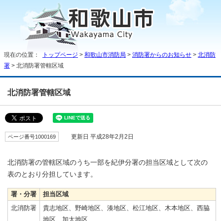
現在の位置：
トップページ
>
和歌山市消防局
>
消防署からのお知らせ
>
北消防
署
> 北消防署管轄区域
北消防署管轄区域
ページ番号1000169
更新日 平成28年2月2日
北消防署の管轄区域のうち一部を紀伊分署の担当区域として次の
表のとおり分担しています。
署・分署
担当区域
北消防署
貴志地区、野崎地区、湊地区、松江地区、木本地区、西脇
地区、加太地区