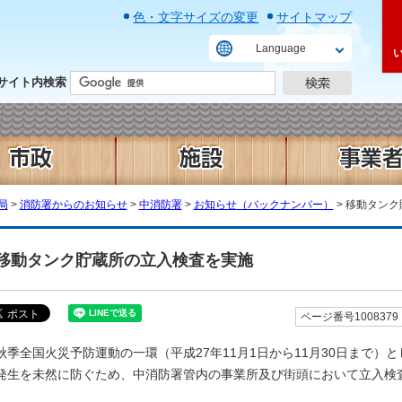
色・文字サイズの変更
サイトマップ
Language
サイト内検索
局
>
消防署からのお知らせ
>
中消防署
>
お知らせ（バックナンバー）
> 移動タン
移動タンク貯蔵所の立入検査を実施
ページ番号1008379
秋季全国火災予防運動の一環（平成27年11月1日から11月30日まで
発生を未然に防ぐため、中消防署管内の事業所及び街頭において立入検