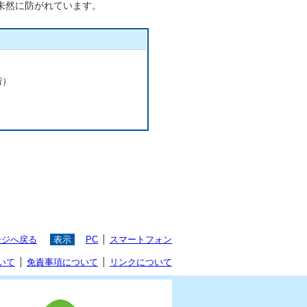
未然に防がれています。
階）
ージへ戻る
表示
PC
スマートフォン
いて
免責事項について
リンクについて