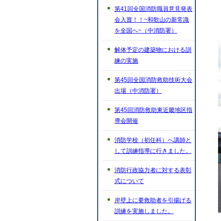
第41回全国消防職員意見発表
会入賞！！~和歌山の新常識
を全国へ~（中消防署）
解体予定の建築物における訓
練の実施
第45回全国消防救助技術大会
出場（中消防署）
第45回消防救助東近畿地区指
導会開催
消防学校（初任科）へ講師と
して訓練指導に行きました。
消防行政協力者に対する表彰
式について
岸壁上に要救助者を引揚げる
訓練を実施しました。