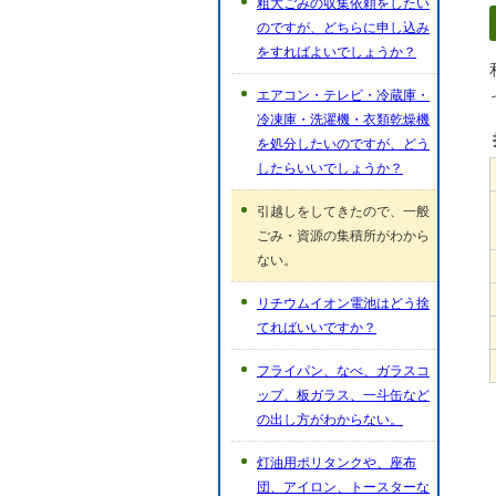
粗大ごみの収集依頼をしたい
のですが、どちらに申し込み
をすればよいでしょうか？
エアコン・テレビ・冷蔵庫・
冷凍庫・洗濯機・衣類乾燥機
を処分したいのですが、どう
したらいいでしょうか？
引越しをしてきたので、一般
ごみ・資源の集積所がわから
ない。
リチウムイオン電池はどう捨
てればいいですか？
フライパン、なべ、ガラスコ
ップ、板ガラス、一斗缶など
の出し方がわからない。
灯油用ポリタンクや、座布
団、アイロン、トースターな