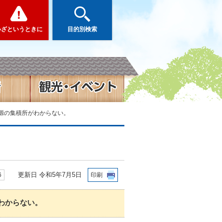
いざというときに
目的別検索
源の集積所がわからない。
更新日 令和5年7月5日
6
印刷
わからない。