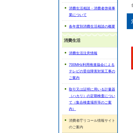
消費生活相談・消費者啓発事
業について
各年度別消費生活相談の概要
消費生活
消費生活注意情報
700MHz利用推進協会による
テレビの受信障害対策工事の
ご案内
取引又は証明に用いる計量器
（ハカリ）の定期検査につい
て（集合検査場所等のご案
内）
消費者庁リコール情報サイト
のご案内