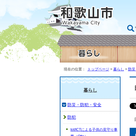
現在の位置：
トップページ
>
暮らし
>
防災
暮らし
防災・防犯・安全
防犯
Iot/ICTによる子供の見守り事