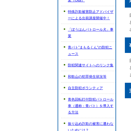
業（Otta）
特殊詐欺被害防止アドバイザ
ーによる出前講座開催中！
「ぼうはんパトロール犬」事
業
青パト”まもるくん”の防犯ニ
ュース
防犯関連サイトへのリンク集
和歌山の犯罪発生状況等
自主防犯ボランティア
青色回転灯付防犯パトロール
車（通称：青パト）を導入す
る方法
振り込め詐欺の被害に遭わな
いためには？