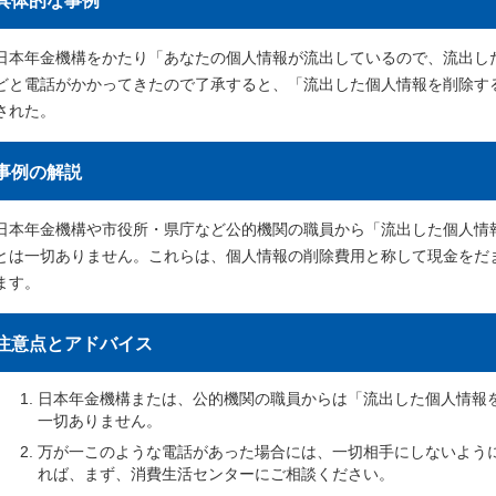
具体的な事例
日本年金機構をかたり「あなたの個人情報が流出しているので、流出し
どと電話がかかってきたので了承すると、「流出した個人情報を削除す
された。
事例の解説
日本年金機構や市役所・県庁など公的機関の職員から「流出した個人情
とは一切ありません。これらは、個人情報の削除費用と称して現金をだ
ます。
注意点とアドバイス
日本年金機構または、公的機関の職員からは「流出した個人情報
一切ありません。
万が一このような電話があった場合には、一切相手にしないよう
れば、まず、消費生活センターにご相談ください。