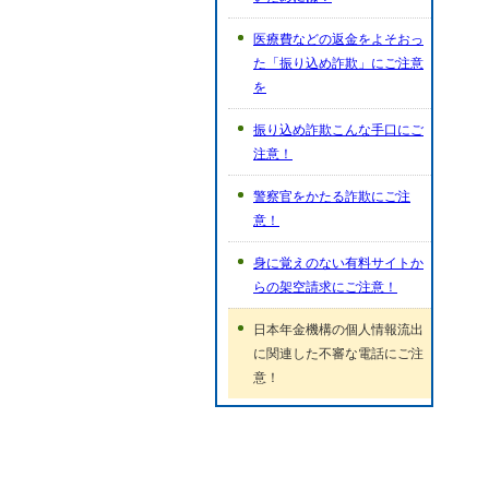
医療費などの返金をよそおっ
た「振り込め詐欺」にご注意
を
振り込め詐欺こんな手口にご
注意！
警察官をかたる詐欺にご注
意！
身に覚えのない有料サイトか
らの架空請求にご注意！
日本年金機構の個人情報流出
に関連した不審な電話にご注
意！