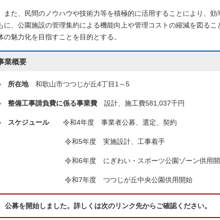
また、民間のノウハウや技術力等を積極的に活用することにより、効
もに、公園施設の管理集約による機能向上や管理コストの縮減を図るこ
体の魅力化を目指すことを目的とする。
事業概要
●
所在地
和歌山市つつじが丘4丁目1～5
●
整備工事請負費に係る事業費
設計、施工費581,037千円
●
スケジュール
令和4年度 事業者公募、選定、契約
令和5年度 実施設計、工事着手
令和6年度 にぎわい・スポーツ公園ゾーン供用開
令和7年度 つつじが丘中央公園供用開始
公募を開始しました。詳しくは次のリンク先からご確認ください。