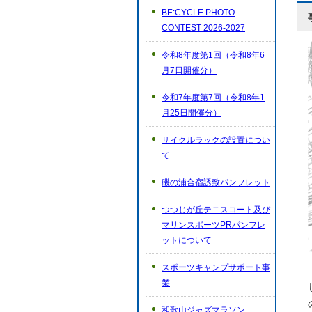
BE:CYCLE PHOTO
CONTEST 2026-2027
令和8年度第1回（令和8年6
月7日開催分）
令和7年度第7回（令和8年1
月25日開催分）
サイクルラックの設置につい
て
磯の浦合宿誘致パンフレット
つつじが丘テニスコート及び
マリンスポーツPRパンフレ
ットについて
スポーツキャンプサポート事
業
和歌山ジャズマラソン