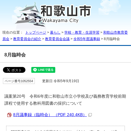
現在の位置：
トップページ
>
暮らし
>
学校・教育・生涯学習
>
和歌山市教育委
員会
>
教育委員会の紹介
>
教育委員会会議
>
令和5年度議事録
> 8月臨時会
8月臨時会
ページ番号1052554
更新日 令和5年9月19日
議案第20号 令和6年度に和歌山市立小学校及び義務教育学校前期
課程で使用する教科用図書の採択について
8月議事録（臨時会） （PDF 240.4KB）