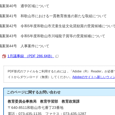
議案第40号 通学区域について
議案第41号 和歌山市における一貫教育推進の新たな取組について
議案第42号 令和5年度和歌山市児童生徒文化奨励賞の受賞候補につい
議案第43号 令和5年度和歌山市川端龍子賞等の受賞候補について
議案第44号 人事案件について
1月議事録 （PDF 286.6KB）
PDF形式のファイルをご利用するためには，「Adobe（R） Reader」が必
イトからダウンロード（無償）してください。
Adobeのサイトへ新しいウ
このページに関する
お問い合わせ
教育委員会事務局 教育学習部 教育政策課
〒640-8511和歌山市七番丁23番地
電話：073-435-1135 ファクス：073-435-1287