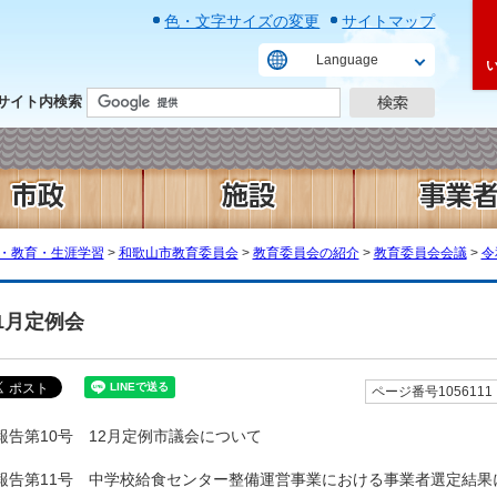
色・文字サイズの変更
サイトマップ
Language
サイト内検索
・教育・生涯学習
>
和歌山市教育委員会
>
教育委員会の紹介
>
教育委員会会議
>
令
1月定例会
ページ番号1056111
報告第10号 12月定例市議会について
報告第11号 中学校給食センター整備運営事業における事業者選定結果