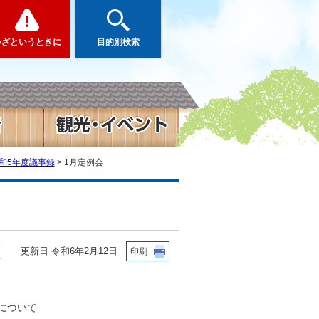
いざというときに
目的別検索
和5年度議事録
> 1月定例会
更新日 令和6年2月12日
印刷
について