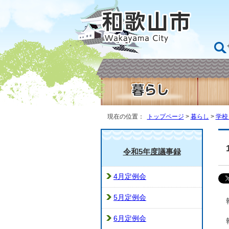
現在の位置：
トップページ
>
暮らし
>
学校
令和5年度議事録
4月定例会
5月定例会
6月定例会