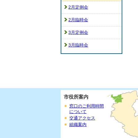
2月定例会
2月臨時会
3月定例会
3月臨時会
市役所案内
窓口のご利用時間
について
交通アクセス
組織案内