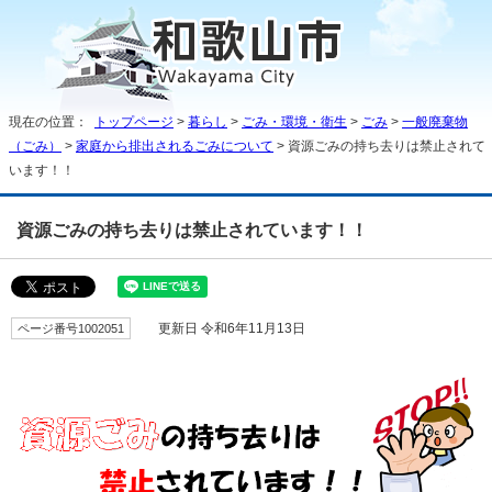
現在の位置：
トップページ
>
暮らし
>
ごみ・環境・衛生
>
ごみ
>
一般廃棄物
（ごみ）
>
家庭から排出されるごみについて
> 資源ごみの持ち去りは禁止されて
います！！
資源ごみの持ち去りは禁止されています！！
ページ番号1002051
更新日 令和6年11月13日