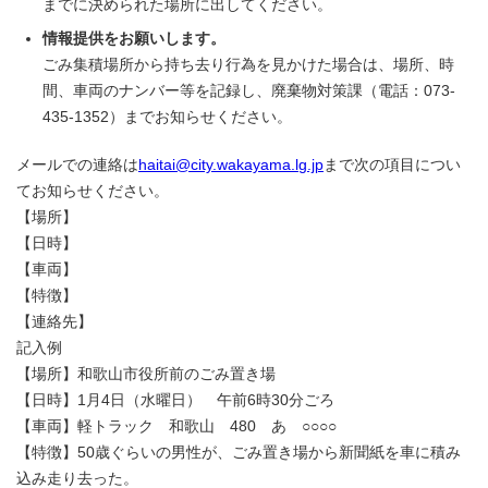
までに決められた場所に出してください。
情報提供をお願いします。
ごみ集積場所から持ち去り行為を見かけた場合は、場所、時
間、車両のナンバー等を記録し、廃棄物対策課（電話：073-
435-1352）までお知らせください。
メールでの連絡は
haitai@city.wakayama.lg.jp
まで次の項目につい
てお知らせください。
【場所】
【日時】
【車両】
【特徴】
【連絡先】
記入例
【場所】和歌山市役所前のごみ置き場
【日時】1月4日（水曜日） 午前6時30分ごろ
【車両】軽トラック 和歌山 480 あ ○○○○
【特徴】50歳ぐらいの男性が、ごみ置き場から新聞紙を車に積み
込み走り去った。