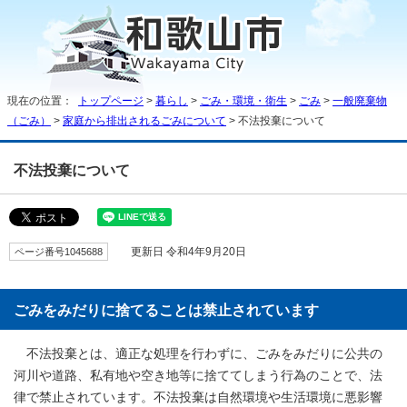
現在の位置：
トップページ
>
暮らし
>
ごみ・環境・衛生
>
ごみ
>
一般廃棄物
（ごみ）
>
家庭から排出されるごみについて
> 不法投棄について
不法投棄について
ページ番号1045688
更新日 令和4年9月20日
ごみをみだりに捨てることは禁止されています
不法投棄とは、適正な処理を行わずに、ごみをみだりに公共の
河川や道路、私有地や空き地等に捨ててしまう行為のことで、法
律で禁止されています。不法投棄は自然環境や生活環境に悪影響