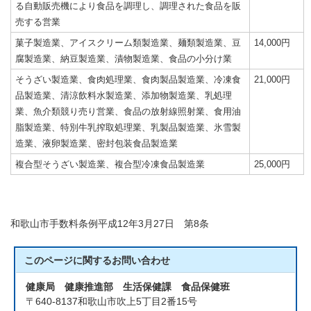
る自動販売機により食品を調理し、調理された食品を販
売する営業
菓子製造業、アイスクリーム類製造業、麺類製造業、豆
14,000円
腐製造業、納豆製造業、漬物製造業、食品の小分け業
そうざい製造業、食肉処理業、食肉製品製造業、冷凍食
21,000円
品製造業、清涼飲料水製造業、添加物製造業、乳処理
業、魚介類競り売り営業、食品の放射線照射業、食用油
脂製造業、特別牛乳搾取処理業、乳製品製造業、氷雪製
造業、液卵製造業、密封包装食品製造業
複合型そうざい製造業、複合型冷凍食品製造業
25,000円
和歌山市手数料条例平成12年3月27日 第8条
このページに関する
お問い合わせ
健康局 健康推進部 生活保健課 食品保健班
〒640-8137和歌山市吹上5丁目2番15号