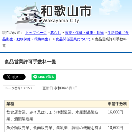
現在の位置：
トップページ
>
暮らし
>
医療・保健・健康・動物
>
生活保健（食
品衛生・動物保健・環境衛生）
>
食品関係営業について
> 食品営業許可手数料一
覧
食品営業許可手数料一覧
ページ番号1001585
更新日 令和3年6月1日
業種
申請手数料
飲食店営業、みそ又はしょうゆ製造業、水産製品製造
16,000円
業、酒類製造業
魚介類販売業、食肉販売業、集乳業、調理の機能を有す
10,600円