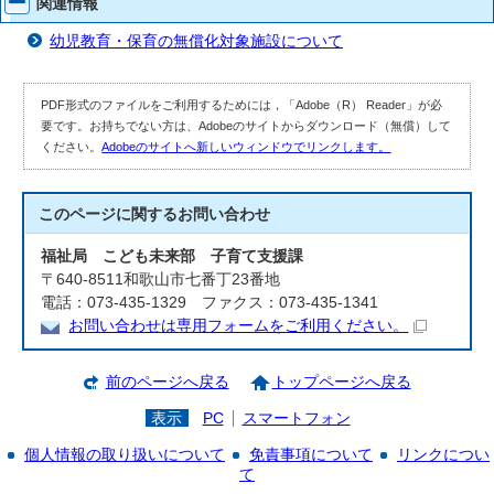
関連情報
幼児教育・保育の無償化対象施設について
PDF形式のファイルをご利用するためには，「Adobe（R） Reader」が必
要です。お持ちでない方は、Adobeのサイトからダウンロード（無償）して
ください。
Adobeのサイトへ新しいウィンドウでリンクします。
このページに関する
お問い合わせ
福祉局 こども未来部 子育て支援課
〒640-8511和歌山市七番丁23番地
電話：073-435-1329 ファクス：073-435-1341
お問い合わせは専用フォームをご利用ください。
前のページへ戻る
トップページへ戻る
表示
PC
スマートフォン
個人情報の取り扱いについて
免責事項について
リンクについ
て