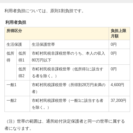
利用者負担については、原則1割負担です。
利用者負担
所得区分
負担上限
月額
生活保護
生活保護世帯
0円
低所
低所
市町村民税非課税世帯のうち、本人の収入
0円
得
得1
80万円以下
低所
市町村民税非課税世帯（低所得1に該当す
0円
得2
る者を除く。）
一般1
市町村民税課税世帯（所得割28万円未満の
4,600円
者）
一般2
市町村民税課税世帯（一般1に該当する者
37,200円
を除く。）
（注）世帯の範囲は、通所給付決定保護者と同一の世帯に属する
者になります。