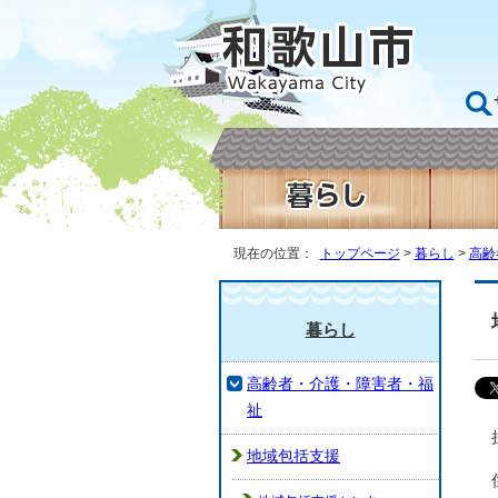
現在の位置：
トップページ
>
暮らし
>
高齢
暮らし
高齢者・介護・障害者・福
祉
地域包括支援