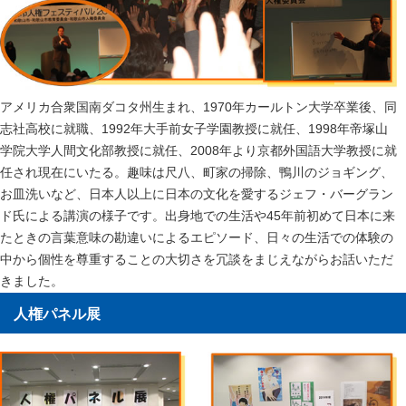
アメリカ合衆国南ダコタ州生まれ、1970年カールトン大学卒業後、同
志社高校に就職、1992年大手前女子学園教授に就任、1998年帝塚山
学院大学人間文化部教授に就任、2008年より京都外国語大学教授に就
任され現在にいたる。趣味は尺八、町家の掃除、鴨川のジョギング、
お皿洗いなど、日本人以上に日本の文化を愛するジェフ・バーグラン
ド氏による講演の様子です。出身地での生活や45年前初めて日本に来
たときの言葉意味の勘違いによるエピソード、日々の生活での体験の
中から個性を尊重することの大切さを冗談をまじえながらお話いただ
きました。
人権パネル展