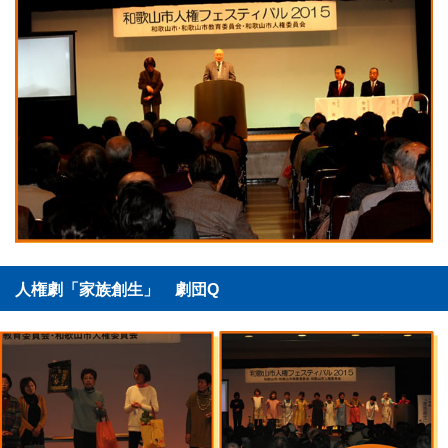
人権劇「家族創生」 劇団Q