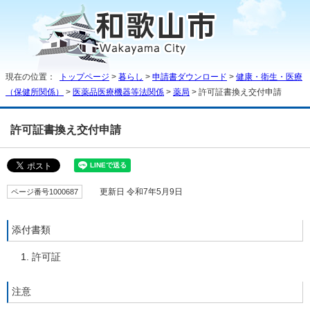
現在の位置：
トップページ
>
暮らし
>
申請書ダウンロード
>
健康・衛生・医療
（保健所関係）
>
医薬品医療機器等法関係
>
薬局
> 許可証書換え交付申請
許可証書換え交付申請
ページ番号1000687
更新日 令和7年5月9日
添付書類
許可証
注意