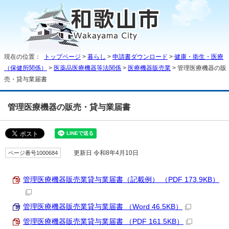
現在の位置：
トップページ
>
暮らし
>
申請書ダウンロード
>
健康・衛生・医療
（保健所関係）
>
医薬品医療機器等法関係
>
医療機器販売業
> 管理医療機器の販
売・貸与業届書
管理医療機器の販売・貸与業届書
ページ番号1000684
更新日 令和8年4月10日
管理医療機器販売業貸与業届書（記載例） （PDF 173.9KB）
管理医療機器販売業貸与業届書 （Word 46.5KB）
管理医療機器販売業貸与業届書 （PDF 161.5KB）