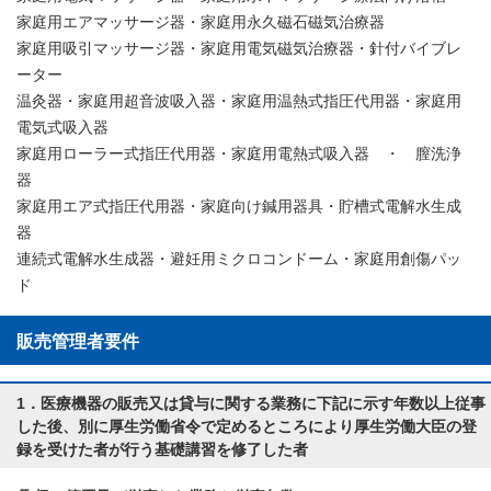
家庭用エアマッサージ器・家庭用永久磁石磁気治療器
家庭用吸引マッサージ器・家庭用電気磁気治療器・針付バイブレ
ーター
温灸器・家庭用超音波吸入器・家庭用温熱式指圧代用器・家庭用
電気式吸入器
家庭用ローラー式指圧代用器・家庭用電熱式吸入器 ・ 膣洗浄
器
家庭用エア式指圧代用器・家庭向け鍼用器具・貯槽式電解水生成
器
連続式電解水生成器・避妊用ミクロコンドーム・家庭用創傷パッ
ド
販売管理者要件
1．医療機器の販売又は貸与に関する業務に下記に示す年数以上従事
した後、別に厚生労働省令で定めるところにより厚生労働大臣の登
録を受けた者が行う基礎講習を修了した者