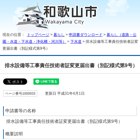
現在の位置：
トップページ
>
暮らし
>
申請書ダウンロード
>
暮らし（道路・公
園・水道・下水道・浄化槽・河川等）
>
下水道
> 排水設備等工事責任技術者証変
更届出書（別記様式第9号）
排水設備等工事責任技術者証変更届出書（別記様式第9号）
ページ番号1000933
更新日 平成31年4月1日
申請書等の名称
排水設備等工事責任技術者証変更届出書（別記様式第9号）
概要説明