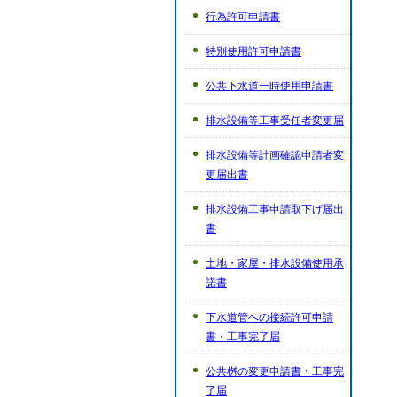
行為許可申請書
特別使用許可申請書
公共下水道一時使用申請書
排水設備等工事受任者変更届
排水設備等計画確認申請者変
更届出書
排水設備工事申請取下げ届出
書
土地・家屋・排水設備使用承
諾書
下水道管への接続許可申請
書・工事完了届
公共桝の変更申請書・工事完
了届