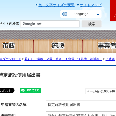
色・文字サイズの変更
サイトマップ
Language
サイト内検索
書ダウンロード
>
暮らし（道路・公園・水道・下水道・浄化槽・河川等）
>
下水道
特定施設使用届出書
ページ番号1000946
申請書等の名称
特定施設使用届出書
概要説明
新たに特定施設が指定された際、現にそ