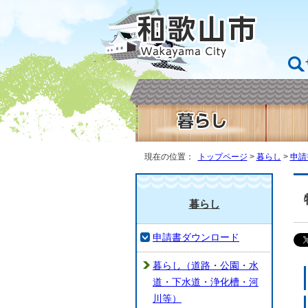
現在の位置：
トップページ
>
暮らし
>
申請
暮らし
申請書ダウンロード
暮らし（道路・公園・水
道・下水道・浄化槽・河
川等）