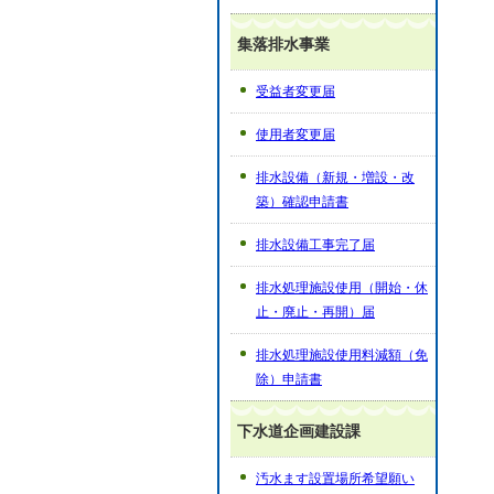
集落排水事業
受益者変更届
使用者変更届
排水設備（新規・増設・改
築）確認申請書
排水設備工事完了届
排水処理施設使用（開始・休
止・廃止・再開）届
排水処理施設使用料減額（免
除）申請書
下水道企画建設課
汚水ます設置場所希望願い