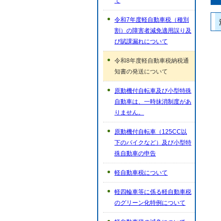
て
令和7年度軽自動車税（種別
割）の障害者減免適用誤り及
び賦課漏れについて
令和8年度軽自動車税納税通
知書の発送について
原動機付自転車及び小型特殊
自動車は、一時抹消制度があ
りません。
原動機付自転車（125CC以
下のバイクなど）及び小型特
殊自動車の申告
軽自動車税について
軽四輪車等に係る軽自動車税
のグリーン化特例について