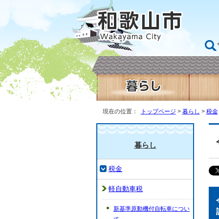
現在の位置：
トップページ
>
暮らし
>
税金
暮らし
税金
軽自動車税
新基準原動機付自転車につい