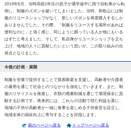
2019年6月、当時高校1年生の息子が通学途中に雨で自転車から転
倒し、制服のズボンを破いてしまいました。当時、和歌山には制
服のリユースショップがなく、新しいズボンを再度購入するしか
ありませんでした。その際、「制服をリユースする場所があれば
便利なのに」と強く感じ、同じように困っている人が他にもいる
はずだと考えました。そして、私自身がリユースショップを立ち
上げ、地域の人々に貢献したいという思いが、この取り組みの出
発点となりました。
今後の計画・展開
制服を安価で提供することで貧困家庭を支援し、高齢者や介護者
の雇用を通じて社会とのつながりを強化していきます。また、制
服のリサイクルを推進し、衣類の廃棄削減を通じて環境保全に貢
献する計画です。将来的には、これらの活動で得た利益を基に、
地域の子供や高齢者が一緒に食事を楽しめる子供食堂を設立し、
地域全体の福祉向上に寄与することを目指します。
前のページへ戻る
トップページへ戻る