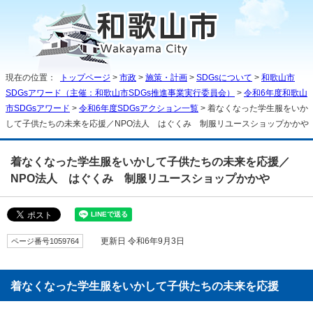
現在の位置：
トップページ
>
市政
>
施策・計画
>
SDGsについて
>
和歌山市
SDGsアワード（主催：和歌山市SDGs推進事業実行委員会）
>
令和6年度和歌山
市SDGsアワード
>
令和6年度SDGsアクション一覧
> 着なくなった学生服をいか
して子供たちの未来を応援／NPO法人 はぐくみ 制服リユースショップかかや
着なくなった学生服をいかして子供たちの未来を応援／
NPO法人 はぐくみ 制服リユースショップかかや
ページ番号1059764
更新日 令和6年9月3日
着なくなった学生服をいかして子供たちの未来を応援