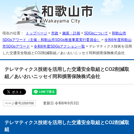
現在の位置：
トップページ
>
市政
>
施策・計画
>
SDGsについて
>
和歌山市
SDGsアワード（主催：和歌山市SDGs推進事業実行委員会）
>
令和6年度和歌山
市SDGsアワード
>
令和6年度SDGsアクション一覧
> テレマティクス技術を活用
した交通安全取組とCO2削減取組／あいおいニッセイ同和損害保険株式会社
テレマティクス技術を活用した交通安全取組とCO2削減取
組／あいおいニッセイ同和損害保険株式会社
ページ番号1059766
更新日 令和6年9月3日
テレマティクス技術を活用した交通安全取組とCO2削減取
組