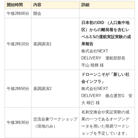
開始時間
内容
詳細
午後2時00分
開会
日本初のDID （人口集中地
区）からの離発着を含むレ
ベル3.5の運航実証実験の成
午後2時10分
基調講演1
果報告
株式会社NEXT
DELIVERY 運航部部長
平山 晴輝 様
ドローンこそが「新しい社
会インフラ」
午後2時50分
基調講演2
株式会社NEXT
DELIVERY 拠点運営G 安
大 晴己 様
名刺交換会や実証実験の成
交流会兼ワークショップ
果の一つであるオープンデ
午後3時30分
（現地のみ）
ータを用いた簡易ワークシ
ョップを予定しています。