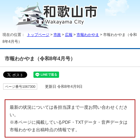
現在の位置：
トップページ
>
市政
>
広報
>
市報わかやま
> 市報わかやま（令和
8年4月号）
市報わかやま（令和8年4月号）
ページ番号1067300
更新日 令和8年4月9日
最新の状況については各担当課まで一度お問い合わせくださ
い。
※本ページに掲載しているPDF・TXTデータ・音声データは
市報わかやま出稿時点の情報です。