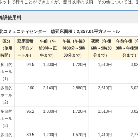
ネットで行うことができますが、翌日以降の取消、その他については、
施設使用料
北コミュニティセンター 総延床面積：2,357.01平方メートル
区分
延床面積
午前（午
午後（午後0
夜間（午後
午前午後（
（使用
（平方メ
前9時～正
時30分～5時
6時～9時30
9時～午後5
時間）
ートル）
午まで）
30分まで）
分まで）
分まで
多目的
94.5
1,300円
1,720円
1,510円
3,0
ホール
（1）
多目的
160
2,140円
2,880円
2,510円
5,0
ホール
（2）
多目的
96.2
1,300円
1,720円
1,510円
3,0
ホール
（3）
多目的
89.5
1,200円
1,570円
1,410円
2,7