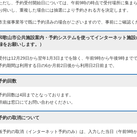
ただし、予約受付開始日については、午前9時の時点で受付場所に集ま
お伺いし、重複した場合には抽選により予約される方を決定します。
市主催事業等で既に予約済みの場合がございますので、事前にご確認く
和歌山市公共施設案内・予約システムを使ってインターネット施設
録をお願いします。）
受付は12月29日から翌年1月3日までを除く、午前9時から午後9時まで
予約期間は利用する日の6か月前2日後から利用日2日前まで。
予約回数
予約回数は4回までとなっております。
詳細は窓口にてお問い合わせください。
予約の取消について
仮予約の取消（インターネット予約のみ）は、入力した当日（午前9時