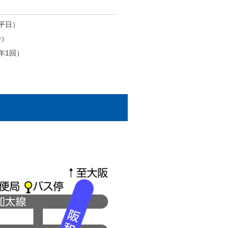
平日）
で）
年1回）