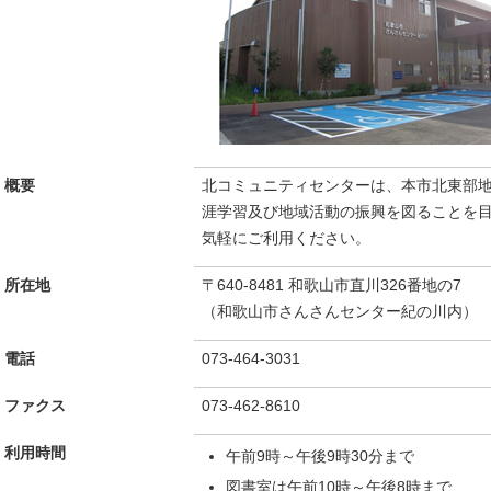
概要
北コミュニティセンターは、本市北東部
涯学習及び地域活動の振興を図ることを
気軽にご利用ください。
所在地
〒640-8481 和歌山市直川326番地の7
（和歌山市さんさんセンター紀の川内）
電話
073-464-3031
ファクス
073-462-8610
利用時間
午前9時～午後9時30分まで
図書室は午前10時～午後8時まで