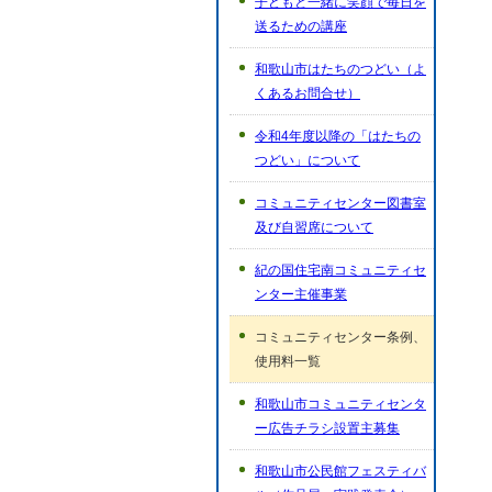
子どもと一緒に笑顔で毎日を
送るための講座
和歌山市はたちのつどい（よ
くあるお問合せ）
令和4年度以降の「はたちの
つどい」について
コミュニティセンター図書室
及び自習席について
紀の国住宅南コミュニティセ
ンター主催事業
コミュニティセンター条例、
使用料一覧
和歌山市コミュニティセンタ
ー広告チラシ設置主募集
和歌山市公民館フェスティバ