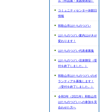
ル（作品展・実践発表会）
コミュニティセンター休館日
情報
和歌山市はたちのつどい
はたちのつどい案内はがきが
変わります！
はたちのつどい代表者募集
はたちのつどい花束贈呈（受
付を終了しました。）
和歌山市はたちのつどいのボ
ランティアを募集します！
（受付を終了しました。）
令和3年（2021年）和歌山市
はたちのつどいへの参加を見
合わせた方へ