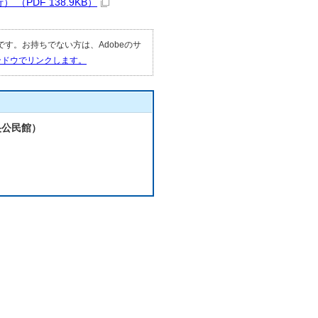
PDF 138.9KB）
要です。お持ちでない方は、Adobeのサ
ィンドウでリンクします。
央公民館）