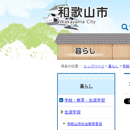
現在の位置：
トップページ
>
暮らし
>
学校
暮らし
学校・教育・生涯学習
生涯学習
和歌山市社会教育委員