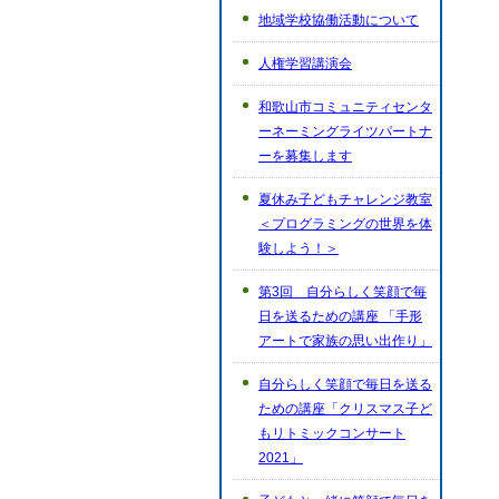
地域学校協働活動について
人権学習講演会
和歌山市コミュニティセンタ
ーネーミングライツパートナ
ーを募集します
夏休み子どもチャレンジ教室
＜プログラミングの世界を体
験しよう！＞
第3回 自分らしく笑顔で毎
日を送るための講座 「手形
アートで家族の思い出作り」
自分らしく笑顔で毎日を送る
ための講座「クリスマス子ど
もリトミックコンサート
2021」