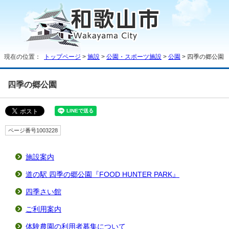
現在の位置：
トップページ
>
施設
>
公園・スポーツ施設
>
公園
> 四季の郷公園
四季の郷公園
ページ番号1003228
施設案内
道の駅 四季の郷公園『FOOD HUNTER PARK』
四季さい館
ご利用案内
体験農園の利用者募集について