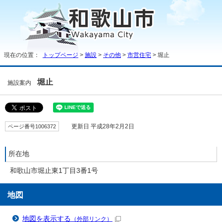
現在の位置：
トップページ
>
施設
>
その他
>
市営住宅
> 堀止
堀止
施設案内
ページ番号1006372
更新日 平成28年2月2日
所在地
和歌山市堀止東1丁目3番1号
地図
地図を表示する
（外部リンク）