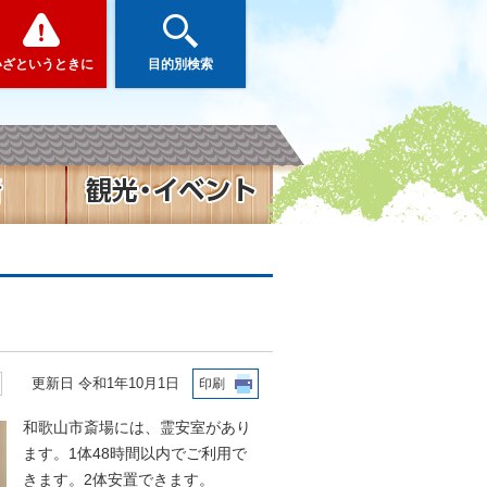
いざというときに
目的別検索
更新日 令和1年10月1日
印刷
和歌山市斎場には、霊安室があり
ます。1体48時間以内でご利用で
きます。2体安置できます。