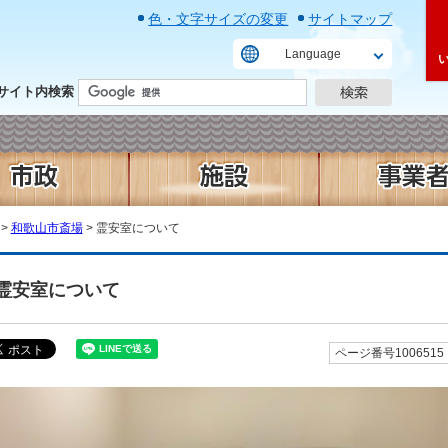
色・文字サイズの変更
サイトマップ
Language
サイト内検索
>
和歌山市斎場
> 霊安室について
霊安室について
ページ番号1006515