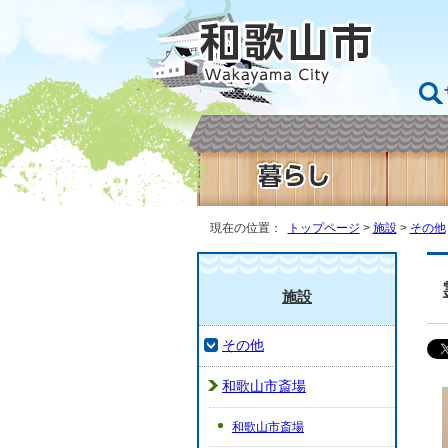
現在の位置：
トップページ
>
施設
>
その他
施設
その他
和歌山市斎場
和歌山市斎場