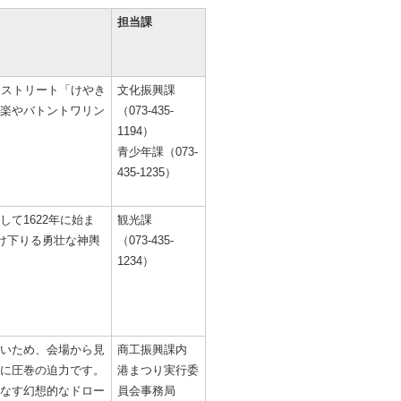
担当課
ンストリート「けやき
文化振興課
楽やバトントワリン
（073-435-
1194）
青少年課（073-
435-1235）
て1622年に始ま
観光課
かけ下りる勇壮な神輿
（073-435-
1234）
いため、会場から見
商工振興課内
に圧巻の迫力です。
港まつり実行委
なす幻想的なドロー
員会事務局