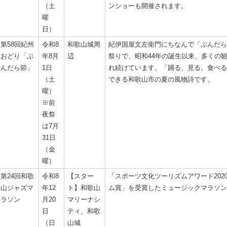
（土
ンショーも開催されます。
曜
日）
第58回紀州
令和8
和歌山城周
紀伊国屋文左衛門にちなんで「ぶんだら
おどり「ぶ
年8月
辺
祭りで、昭和44年の誕生以来、多くの
んだら節」
1日
れ続けています。「踊る、見る、食べる
（土
できる和歌山市の夏の風物詩です。
曜）
※前
夜祭
は7月
31日
（金
曜）
第24回和歌
令和8
【スター
「スポーツ文化ツーリズムアワード202
山ジャズマ
年12
ト】和歌山
ム賞」を受賞したミュージックマラソン
ラソン
月20
マリーナシ
日
ティ、和歌
（日
山城