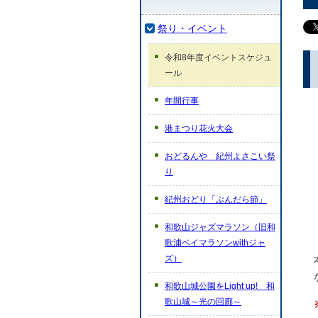
祭り・イベント
令和8年度イベントスケジュ
ール
年間行事
港まつり花火大会
おどるんや 紀州よさこい祭
り
紀州おどり「ぶんだら節」
和歌山ジャズマラソン（旧和
歌浦ベイマラソンwithジャ
ズ）
和歌山城公園をLight up! 和
歌山城～光の回廊～