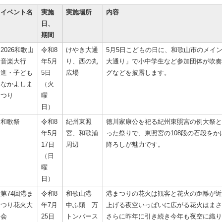
イベント名
実施
実施場所
内容
日、
期間
2026和歌山
令和8
けやき大通
5月5日こどもの日に、和歌山市のメイ
音楽大行
年5月
り、西の丸
大通り」で小中学生など参加団体が吹奏
進・子ども
5日
広場
グなどを披露します。
なかよしま
（火
つり
曜
日）
和歌祭
令和8
紀州東照
徳川家康公を祀る紀州東照宮の例大祭とし
年5月
宮、和歌浦
った祭りで、東照宮の108段の石段を
17日
周辺
降ろしが魅力です。
（日
曜
日）
第74回港ま
令和8
和歌山港
港まつりの花火は観客と花火の距離が近
つり花火大
年7月
中ふ頭 万
上げる夜空いっぱいに広がる花火はまさ
会
25日
トンバース
さらに昨年に引き続き今年も夜空に織り