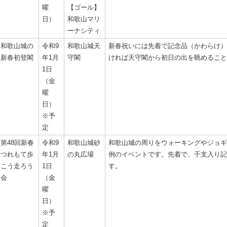
曜
【ゴール】
日）
和歌山マリ
ーナシティ
和歌山城の
令和9
和歌山城天
新春祝いには先着で記念品（かわらけ）
新春初登閣
年1月
守閣
ければ天守閣から初日の出を眺めること
1日
（金
曜
日）
※予
定
第48回新春
令和9
和歌山城砂
和歌山城の周りをウォーキングやジョギ
つれもて歩
年1月
の丸広場
例のイベントです。先着で、干支入り記
こう走ろう
1日
す。
会
（金
曜
日）
※予
定