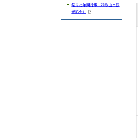
祭りと年間行事（和歌山市観
光協会）