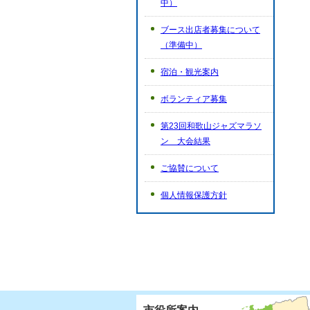
中）
ブース出店者募集について
（準備中）
宿泊・観光案内
ボランティア募集
第23回和歌山ジャズマラソ
ン 大会結果
ご協賛について
個人情報保護方針