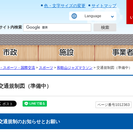
色・文字サイズの変更
サイトマップ
Language
サイト内検索
・スポーツ・国際交流
>
スポーツ
>
和歌山ジャズマラソン
> 交通規制図（準備中）
交通規制図（準備中）
ページ番号1012363
交通規制のお知らせとお願い