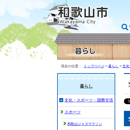
現在の位置：
トップページ
>
暮らし
>
文化
暮らし
文化・スポーツ・国際交流
スポーツ
和歌山ジャズマラソン