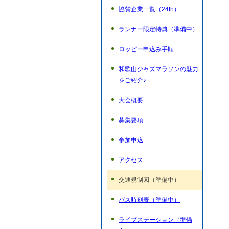
協賛企業一覧（24th）
ランナー限定特典（準備中）
ロッピー申込み手順
和歌山ジャズマラソンの魅力
をご紹介♪
大会概要
募集要項
参加申込
アクセス
交通規制図（準備中）
バス時刻表（準備中）
ライブステーション（準備