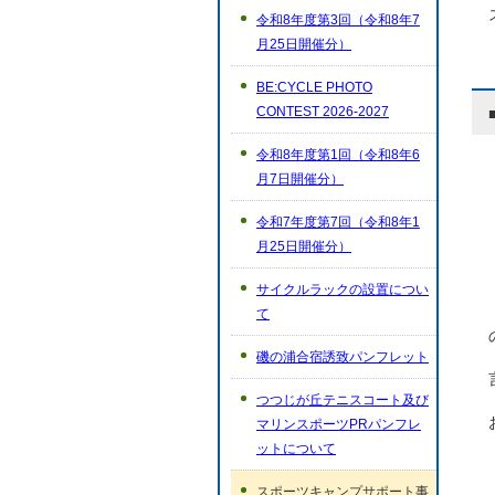
令和8年度第3回（令和8年7
月25日開催分）
BE:CYCLE PHOTO
CONTEST 2026-2027
令和8年度第1回（令和8年6
月7日開催分）
令和7年度第7回（令和8年1
月25日開催分）
サイクルラックの設置につい
て
磯の浦合宿誘致パンフレット
つつじが丘テニスコート及び
マリンスポーツPRパンフレ
ットについて
スポーツキャンプサポート事