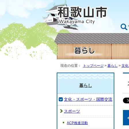
現在の位置：
トップページ
>
暮らし
>
文化
暮らし
文化・スポーツ・国際交流
スポーツ
ACP推進活動