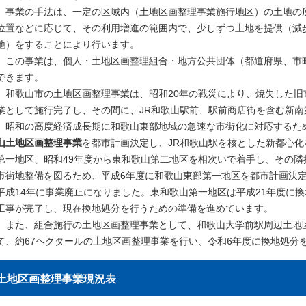
事業の手法は、一定の区域内（土地区画整理事業施行地区）の土地の
位置などに応じて、その利用増進の範囲内で、少しずつ土地を提供（減
地）をすることにより行います。
この事業は、個人・土地区画整理組合・地方公共団体（都道府県、市
できます。
和歌山市の土地区画整理事業は、昭和20年の戦災により、焼失した旧
業として施行完了し、その間に、JR和歌山駅前、駅前商店街を含む新
昭和の高度経済成長期に和歌山東部地域の急速な市街化に対応するため
山土地区画整理事業
を都市計画決定し、JR和歌山駅を核とした新都心化
第一地区、昭和49年度から東和歌山第二地区を相次いで着手し、その
市街地整備を図るため、平成6年度に和歌山東部第一地区を都市計画決
平成14年に事業廃止になりました。東和歌山第一地区は平成21年度に
工事が完了し、現在換地処分を行うための準備を進めています。
また、組合施行の土地区画整理事業として、和歌山大学前駅周辺土地
て、約67ヘクタールの土地区画整理事業を行い、令和6年度に換地処分
土地区画整理事業現況表