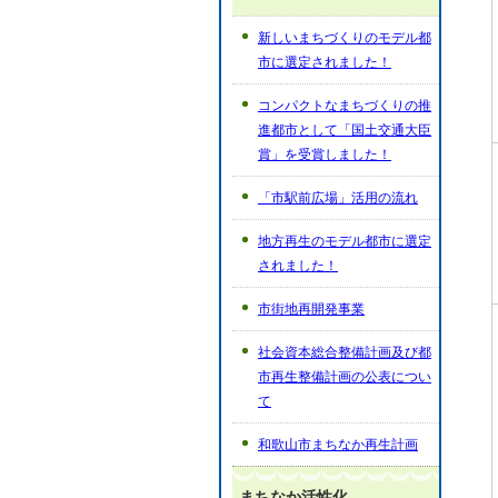
新しいまちづくりのモデル都
市に選定されました！
コンパクトなまちづくりの推
進都市として「国土交通大臣
賞」を受賞しました！
「市駅前広場」活用の流れ
地方再生のモデル都市に選定
されました！
市街地再開発事業
社会資本総合整備計画及び都
市再生整備計画の公表につい
て
和歌山市まちなか再生計画
まちなか活性化