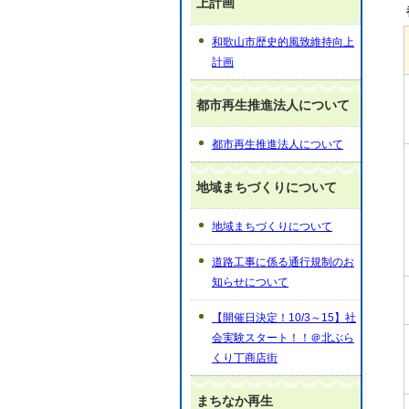
上計画
和歌山市歴史的風致維持向上
計画
都市再生推進法人について
都市再生推進法人について
地域まちづくりについて
地域まちづくりについて
道路工事に係る通行規制のお
知らせについて
【開催日決定！10/3～15】社
会実験スタート！！＠北ぶら
くり丁商店街
まちなか再生