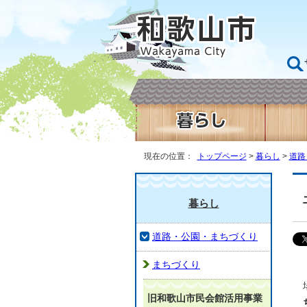
現在の位置：
トップページ
>
暮らし
>
道路
暮らし
道路・公園・まちづくり
まちづくり
旧和歌山市民会館活用事業