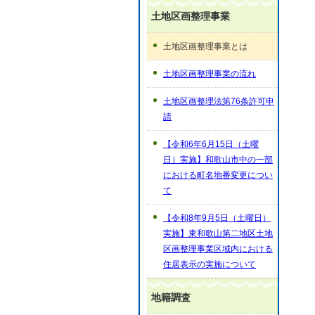
土地区画整理事業
土地区画整理事業とは
土地区画整理事業の流れ
土地区画整理法第76条許可申
請
【令和6年6月15日（土曜
日）実施】和歌山市中の一部
における町名地番変更につい
て
【令和8年9月5日（土曜日）
実施】東和歌山第二地区土地
区画整理事業区域内における
住居表示の実施について
地籍調査