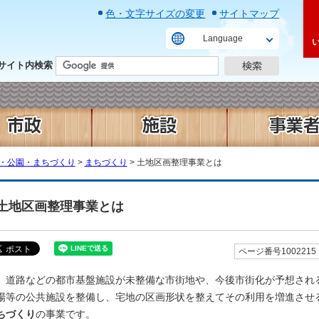
色・文字サイズの変更
サイトマップ
Language
サイト内検索
・公園・まちづくり
>
まちづくり
> 土地区画整理事業とは
土地区画整理事業とは
ページ番号1002215
道路などの都市基盤施設が未整備な市街地や、今後市街化が予想され
場等の公共施設を整備し、宅地の区画形状を整えてその利用を増進させ
ちづくり
の事業です。