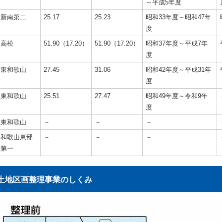
～平成5年度
新南第二
25.17
25.23
昭和33年度～昭和47年
度
高松
51.90（17.20）
51.90（17.20）
昭和37年度～平成7年
度
東和歌山
27.45
31.06
昭和42年度～平成31年
度
東和歌山
25.51
27.47
昭和49年度～令和9年
度
東和歌山
－
－
－
和歌山東部
－
－
－
第一
土地区画整理事業のしくみ