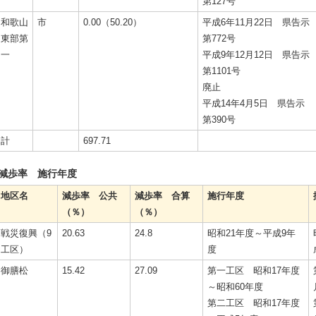
第127号
和歌山
市
0.00（50.20）
平成6年11月22日 県告示
東部第
第772号
一
平成9年12月12日 県告示
第1101号
廃止
平成14年4月5日 県告示
第390号
計
697.71
減歩率 施行年度
地区名
減歩率 公共
減歩率 合算
施行年度
（％）
（％）
戦災復興（9
20.63
24.8
昭和21年度～平成9年
工区）
度
御膳松
15.42
27.09
第一工区 昭和17年度
～昭和60年度
第二工区 昭和17年度