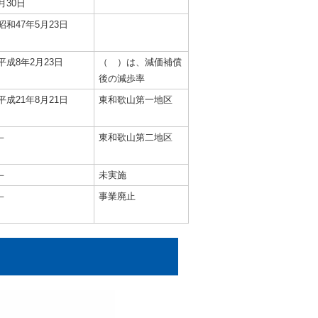
月30日
昭和47年5月23日
平成8年2月23日
（ ）は、減価補償
後の減歩率
平成21年8月21日
東和歌山第一地区
－
東和歌山第二地区
－
未実施
－
事業廃止