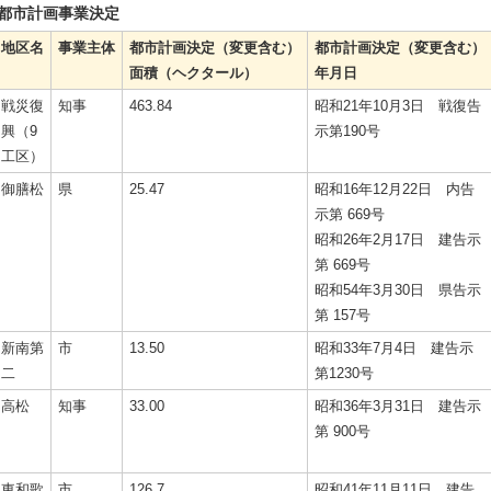
都市計画事業決定
地区名
事業主体
都市計画決定（変更含む）
都市計画決定（変更含む）
面積（ヘクタール）
年月日
戦災復
知事
463.84
昭和21年10月3日 戦復告
興（9
示第190号
工区）
御膳松
県
25.47
昭和16年12月22日 内告
示第 669号
昭和26年2月17日 建告示
第 669号
昭和54年3月30日 県告示
第 157号
新南第
市
13.50
昭和33年7月4日 建告示
二
第1230号
高松
知事
33.00
昭和36年3月31日 建告示
第 900号
東和歌
市
126.7
昭和41年11月11日 建告