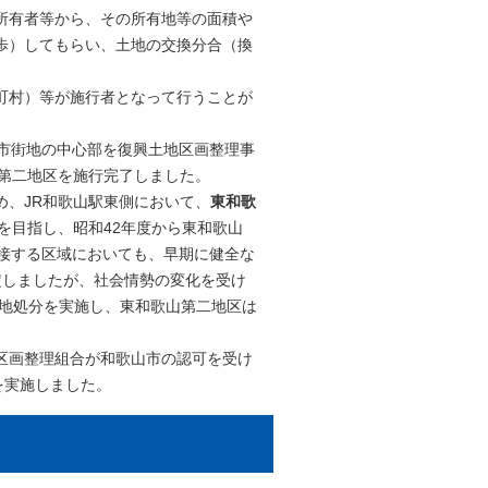
所有者等から、その所有地等の面積や
歩）してもらい、土地の交換分合（換
町村）等が施行者となって行うことが
市街地の中心部を復興土地区画整理事
南第二地区を施行完了しました。
、JR和歌山駅東側において、
東和歌
を目指し、昭和42年度から東和歌山
隣接する区域においても、早期に健全な
定しましたが、社会情勢の変化を受け
換地処分を実施し、東和歌山第二地区は
区画整理組合が和歌山市の認可を受け
を実施しました。