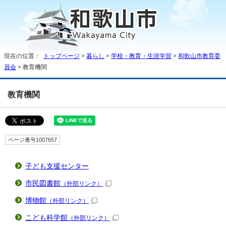
現在の位置：
トップページ
>
暮らし
>
学校・教育・生涯学習
>
和歌山市教育委
員会
> 教育機関
教育機関
ページ番号1007657
子ども支援センター
市民図書館
（外部リンク）
博物館
（外部リンク）
こども科学館
（外部リンク）