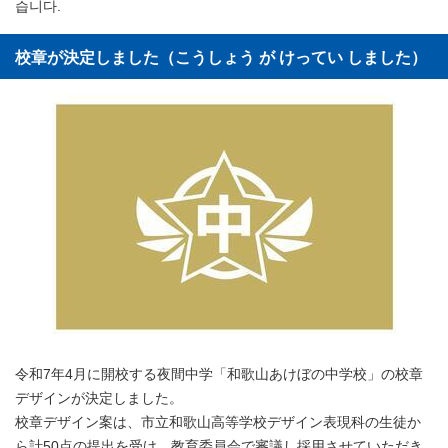
습니다.
校章が決定しました（こうしょう が けってい しました）
令和7年4月に開校する夜間中学「和歌山あけぼの中学校」の校章
デザインが決定しました。
校章デザイン案は、市立和歌山高等学校デザイン表現科の生徒か
ら計50点の提出を受け、教育委員会で審議し採用させていただき