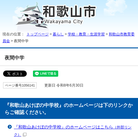
現在の位置：
トップページ
>
暮らし
>
学校・教育・生涯学習
>
和歌山市教育委
員会
> 夜間中学
夜間中学
ページ番号1056141
更新日 令和8年6月30日
『和歌山あけぼの中学校』のホームページは下のリンクか
らご確認ください。
『和歌山あけぼの中学校』のホームページはこちら
（外部リン
ク）