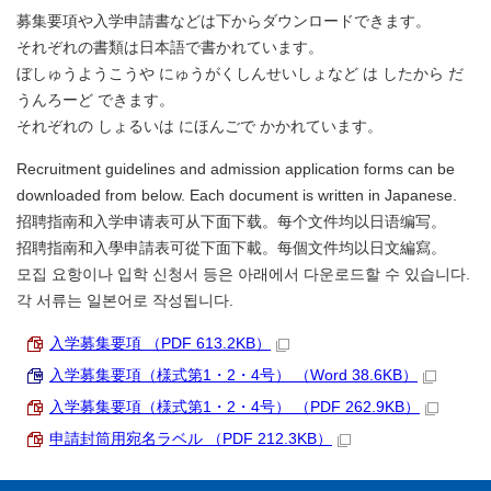
募集要項や入学申請書などは下からダウンロードできます。
それぞれの書類は日本語で書かれています。
ぼしゅうようこうや にゅうがくしんせいしょなど は したから だ
うんろーど できます。
それぞれの しょるいは にほんごで かかれています。
Recruitment guidelines and admission application forms can be
downloaded from below. Each document is written in Japanese.
招聘指南和入学申请表可从下面下载。每个文件均以日语编写。
招聘指南和入學申請表可從下面下載。每個文件均以日文編寫。
모집 요항이나 입학 신청서 등은 아래에서 다운로드할 수 있습니다.
각 서류는 일본어로 작성됩니다.
入学募集要項 （PDF 613.2KB）
入学募集要項（様式第1・2・4号） （Word 38.6KB）
入学募集要項（様式第1・2・4号） （PDF 262.9KB）
申請封筒用宛名ラベル （PDF 212.3KB）