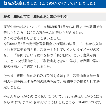
校名が決定しました（こうめい が けってい しました）
校名 和歌山市立「和歌山あけぼの中学校」
夜間中学の校名について、令和6年5月1日から31日までの期間で公
募したところ、164名の方からご応募いただきました。
多くのご応募ありがとうございました。
令和6年8月8日の定例教育委員会での審議の結果、「これから入学
される方に夢を与える、スタートをしていくというイメージの校
名」、「幕開けという意味を持つ「あけぼの」という言葉が良
い」といった理由から、「和歌山あけぼの中学校」が夜間中学の
校名候補として選定されました。
その後、夜間中学の名称及び位置を追加する、和歌山市立学校条
例の一部を改正する条例の議決を経て、夜間中学の校名として決
定しました。
やかんちゅうがくの こうめいに ついて、れいわ6ねん 5がつ 1にち
から 31にち までの きかんで こうぼ したところ、164めいの かた