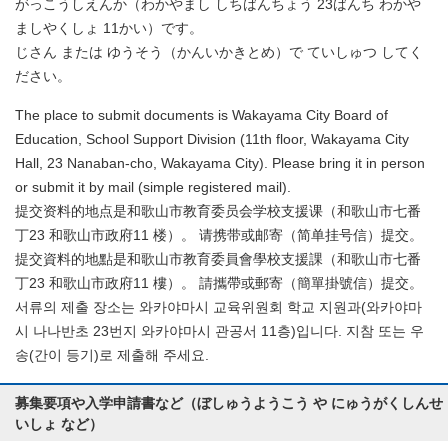
がっこうしえんか（わかやまし しちばんちょう 23ばんち わかや
ましやくしょ 11かい）です。
じさん または ゆうそう（かんいかきとめ）で ていしゅつ してく
ださい。
The place to submit documents is Wakayama City Board of
Education, School Support Division (11th floor, Wakayama City
Hall, 23 Nanaban-cho, Wakayama City). Please bring it in person
or submit it by mail (simple registered mail).
提交资料的地点是和歌山市教育委员会学校支援课（和歌山市七番
丁23 和歌山市政府11 楼）。 请携带或邮寄（简单挂号信）提交。
提交資料的地點是和歌山市教育委員會學校支援課（和歌山市七番
丁23 和歌山市政府11 樓）。 請攜帶或郵寄（簡單掛號信）提交。
서류의 제출 장소는 와카야마시 교육위원회 학교 지원과(와카야마
시 나나반초 23번지 와카야마시 관공서 11층)입니다. 지참 또는 우
송(간이 등기)로 제출해 주세요.
募集要項や入学申請書など（ぼしゅうようこう や にゅうがくしんせ
いしょ など）