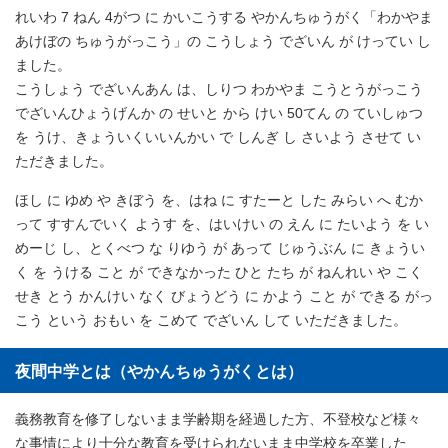
れいわ 7 ねん 4がつ に かいこうする やかんちゅうがく「わかやま
あけぼの ちゅうがっこう」の こうしょう でざいん が けってい し
ました。
こうしょう でざいんあん は、しりつ わかやま こうとうがっこう
でざいんひょうげんか の せいと から けい 50てん の ていしゅつ
を うけ、きょういくいいんかい で しんぎ し さいよう させて い
ただきました。
ほし に ゆめ や きぼう を、はね に すたーと した みらい へ むか
って すすんでいく ようす を、はいけい の えん に たいよう を い
めーじ し、とくべつ な りゆう が あって じゅうぶん に きょうい
く を うける こと が できなかった ひと たち が ねんれい や こく
せき とう かんけい なく びょうどう に かよう こと が できる がっ
こう という おもい を こめて でざいん して いただきました。
夜間中学とは（やかんちゅうがくとは）
義務教育を修了しないまま学齢期を経過した方、不登校など様々
な事情により十分な教育を受けられないまま中学校を卒業した