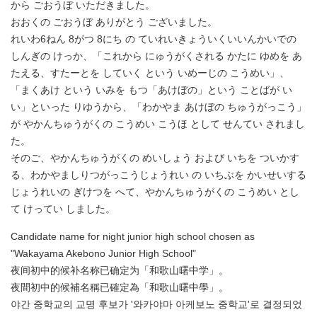
から ごおうぼ いただきました。
おおくの ごおうぼ ありがとう ございました。
れいわ6ねん 8がつ 8にち の ていれいきょういくいいんかいでの
しんぎの けっか、「これから にゅうがくされる かたに ゆめを あ
たえる、すたーとを していく という いめーじの こうめい」、
「まくあけ という いみを もつ「あけぼの」という ことばが い
い」といった りゆうから、「わかやま あけぼの ちゅうがっこう」
が やかんちゅうがくの こうめい こうほ として せんてい されまし
た。
そのご、やかんちゅうがくの めいしょう および いちを ついかす
る、わかやましりつがっこうじょうれい の いちぶを かいせいする
じょうれいの ぎけつを へて、やかんちゅうがくの こうめい とし
て けってい しました。
Candidate name for night junior high school chosen as
"Wakayama Akebono Junior High School"
夜间初中的候补名称已确定为「和歌山曙中学」。
夜間初中的候補名稱已確定為「和歌山曙中學」。
야간 중학교의 교명 후보가 '와카야마 아케보노 중학교'로 결정되었