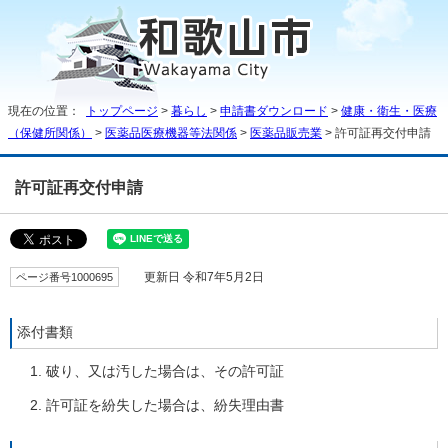
現在の位置：
トップページ
>
暮らし
>
申請書ダウンロード
>
健康・衛生・医療
（保健所関係）
>
医薬品医療機器等法関係
>
医薬品販売業
> 許可証再交付申請
許可証再交付申請
ページ番号1000695
更新日 令和7年5月2日
添付書類
破り、又は汚した場合は、その許可証
許可証を紛失した場合は、紛失理由書