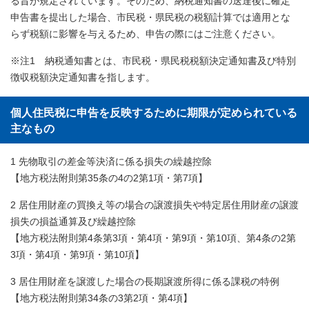
る旨が規定されています。そのため、納税通知書の送達後に確定
申告書を提出した場合、市民税・県民税の税額計算では適用とな
らず税額に影響を与えるため、申告の際にはご注意ください。
※注1 納税通知書とは、市民税・県民税税額決定通知書及び特別
徴収税額決定通知書を指します。
個人住民税に申告を反映するために期限が定められている
主なもの
1 先物取引の差金等決済に係る損失の繰越控除
【地方税法附則第35条の4の2第1項・第7項】
2 居住用財産の買換え等の場合の譲渡損失や特定居住用財産の譲渡
損失の損益通算及び繰越控除
【地方税法附則第4条第3項・第4項・第9項・第10項、第4条の2第
3項・第4項・第9項・第10項】
3 居住用財産を譲渡した場合の長期譲渡所得に係る課税の特例
【地方税法附則第34条の3第2項・第4項】