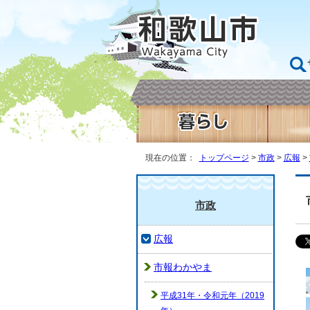
現在の位置：
トップページ
>
市政
>
広報
>
市政
広報
市報わかやま
平成31年・令和元年（2019