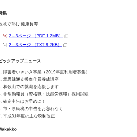
特集
地域で育む 健康長寿
2～3ページ （PDF 1.2MB）
2～3ページ （TXT 9.2KB）
ピックアップニュース
1. 障害者いきいき事業（2019年度利用者募集）
2. 意思疎通支援奉仕員養成講座
3. 和歌山での就職を応援します
4. 非常勤職員（資格職・技能労務職）採用試験
5. 確定申告はお早めに！
6. 市・県民税の申告をお忘れなく
7. 平成31年度の主な税制改正
Wakakko