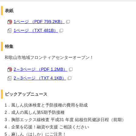
表紙
1ページ （PDF 799.2KB）
1ページ （TXT 481B）
特集
和歌山市地域フロンティアセンターオープン！
2～3ページ （PDF 1.2MB）
2～3ページ （TXT 4.1KB）
ピックアップニュース
1．風しん抗体検査と予防接種の費用を助成
2．成人の風しん第5期予防接種
3．胸部エックス線検査 平成31 年度 結核住民健診日程（前期）
4．企業を応援！融資や支援 ご相談ください
5．麻しん（はしか）にご注意！