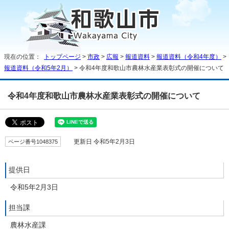
現在の位置：
トップページ
>
市政
>
広報
>
報道資料
>
報道資料（令和4年度）
>
報道資料（令和5年2月）
> 令和4年度和歌山市農林水産業表彰式の開催について
令和4年度和歌山市農林水産業表彰式の開催について
ページ番号1048375
更新日 令和5年2月3日
提供日
令和5年2月3日
担当課
農林水産課