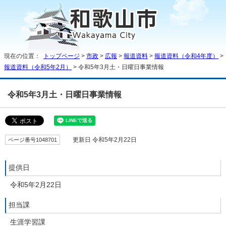
現在の位置：
トップページ
>
市政
>
広報
>
報道資料
>
報道資料（令和4年度）
>
報道資料（令和5年2月）
> 令和5年3月土・日曜日事業情報
令和5年3月土・日曜日事業情報
ページ番号1048701
更新日 令和5年2月22日
提供日
令和5年2月22日
担当課
生涯学習課