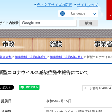
色・文字サイズの変更
サイトマップ
Language
サイト内検索
報道資料
>
報道資料（令和4年度）
>
報道資料（令和5年2月）
> 新型コロナウイ
新型コロナウイルス感染症発生報告について
ページ番号1048484
提供日
令和5年2月15日
担当課
新型コロナウイルス感染症対策本部