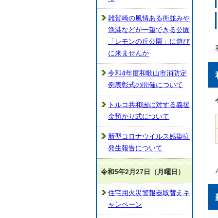
雑賀崎の風情ある街並みや
漁港などが一望できる公園
「レモンの丘公園」に遊び
に来ませんか
令和4年度和歌山市消防定
例表彰式の開催について
トルコ共和国に対する義援
金預かり式について
新型コロナウイルス感染症
発生報告について
令和5年2月27日（月曜日）
住宅用火災警報器取替えキ
ャンペーン