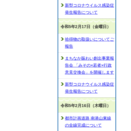
新型コロナウイルス感染症
発生報告について
令和5年2月17日（金曜日）
拾得物の取扱いについてご
報告
まちなか賑わい創出事業報
告会 「みその×若者×行政
意見交換会」を開催します
新型コロナウイルス感染症
発生報告について
令和5年2月16日（木曜日）
都市計画道路 南港山東線
の全線完成について