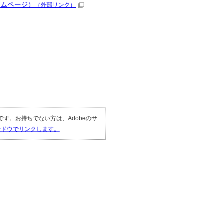
ームページ）
（外部リンク）
。
。
要です。お持ちでない方は、Adobeのサ
ィンドウでリンクします。