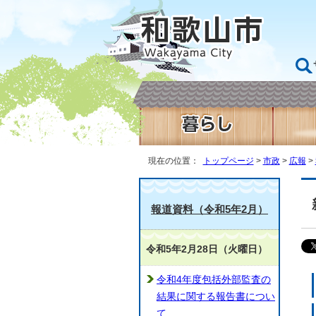
現在の位置：
トップページ
>
市政
>
広報
>
報道資料（令和5年2月）
令和5年2月28日（火曜日）
令和4年度包括外部監査の
結果に関する報告書につい
て