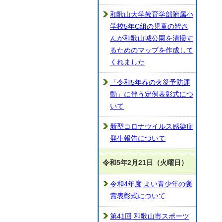
和歌山大学教育学部附属小
学校5年C組の児童の皆さ
んが和歌山城公園を清掃す
るためのマップを作成して
くれました
「令和5年春の火災予防運
動」に伴う定例表彰式につ
いて
新型コロナウイルス感染症
発生報告について
令和5年2月21日（火曜日）
令和4年度 よい青少年の褒
賞表彰式について
第41回 和歌山市スポーツ