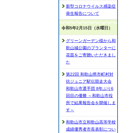
新型コロナウイルス感染症
発生報告について
令和5年2月15日（水曜日）
グリーンガーデン様から和
歌山城公園のプランターに
花苗をご寄贈いただきまし
た
第22回 和歌山県市町村対
抗ジュニア駅伝競走大会
和歌山市選手団 8年ぶり6
回目の優勝 ～和歌山市役
所で結果報告会を開催しま
す～
和歌山市立和歌山高等学校
成績優秀者市長表彰につい