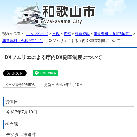
現在の位置：
トップページ
>
市政
>
広報
>
報道資料
>
報道資料（令和7年度）
>
報道資料（令和7年7月）
> DXソムリエによる庁内DX副業制度について
DXソムリエによる庁内DX副業制度について
ページ番号1065596
更新日 令和7年7月10日
提供日
令和7年7月10日
担当課
デジタル推進課