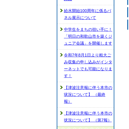
給水開始100周年に係るパ
ネル展示について
中学生をまちの担い手に！
「明日の和歌山市を築くジ
ュニア会議」を開催します
令和7年8月1日より粗大ご
み収集の申し込みがインタ
ーネットでも可能になりま
す！
【津波注意報に伴う本市の
状況について】 （最終
報）
【津波注意報に伴う本市の
状況について】 （第7報）