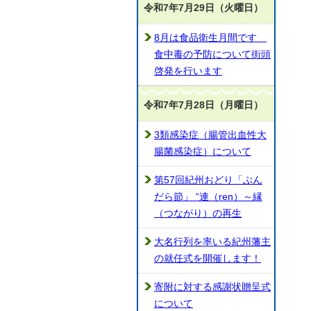
令和7年7月29日（火曜日）
8月は食品衛生月間です
食中毒の予防について街頭
啓発を行います
令和7年7月28日（月曜日）
3類感染症（腸管出血性大
腸菌感染症）について
第57回紀州おどり「ぶん
だら節」 “連（ren）～縁
（つながり）の再生
大名行列を率いる紀州藩主
の就任式を開催します！
寄附に対する感謝状贈呈式
について