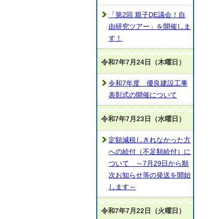
「第2回 親子DE議会！自
由研究ツアー」を開催しま
す！
令和7年7月24日（木曜日）
令和7年度 優良建設工事
表彰式の開催について
令和7年7月23日（水曜日）
定額減税しきれなかった方
への給付（不足額給付）に
ついて ～7月29日から順
次お知らせ等の発送を開始
します～
令和7年7月22日（火曜日）