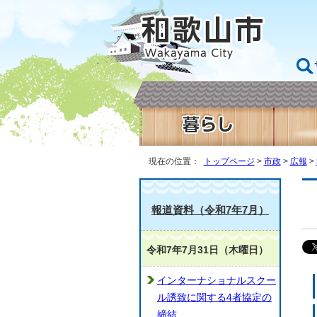
現在の位置：
トップページ
>
市政
>
広報
>
報道資料（令和7年7月）
令和7年7月31日（木曜日）
インターナショナルスクー
ル誘致に関する4者協定の
締結