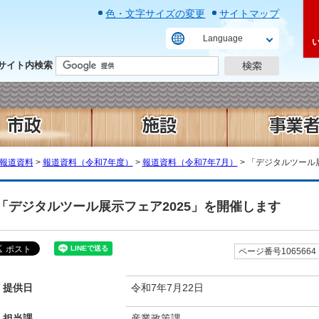
色・文字サイズの変更
サイトマップ
Language
サイト内検索
報道資料
>
報道資料（令和7年度）
>
報道資料（令和7年7月）
> 「デジタルツール
「デジタルツール展示フェア2025」を開催します
ページ番号1065664
提供日
令和7年7月22日
担当課
産業政策課