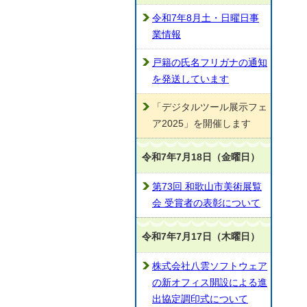
令和7年8月土・日曜日事
業情報
戸籍の氏名フリガナの通知
を発送しています
「デジタルツール展示フェ
ア2025」を開催します
令和7年7月18日（金曜日）
第73回 和歌山市美術展覧
会 受賞者の表彰について
令和7年7月17日（木曜日）
株式会社八雲ソフトウェア
の新オフィス開設による進
出協定調印式について