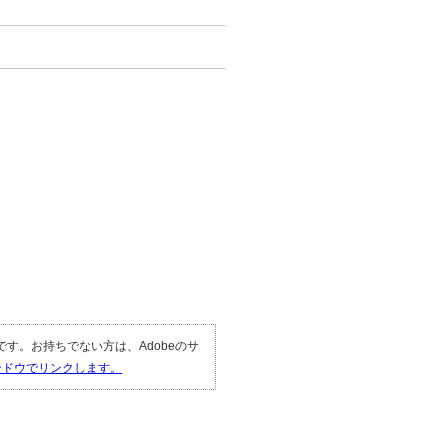
。
。
要です。お持ちでない方は、Adobeのサ
ィンドウでリンクします。