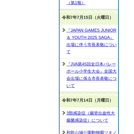
（第1報）
令和7年7月15日（火曜日）
『JAPAN GAMES JUNIOR
＆ YOUTH 2025 SAGA』
出場に伴う市長表敬につい
て
『JVA第45回全日本バレー
ボール小学生大会』全国大
会出場に係る市長表敬につ
いて
令和7年7月14日（月曜日）
3類感染症（腸管出血性大
腸菌感染症）について
和歌山城公園動物園ツキノ